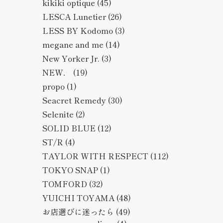
kikiki optique
(45)
LESCA Lunetier
(26)
LESS BY Kodomo
(3)
megane and me
(14)
New Yorker Jr.
(3)
NEW．
(19)
propo
(1)
Seacret Remedy
(30)
Selenite
(2)
SOLID BLUE
(12)
ST/R
(4)
TAYLOR WITH RESPECT
(112)
TOKYO SNAP
(1)
TOMFORD
(32)
YUICHI TOYAMA
(48)
お店選びに迷ったら
(49)