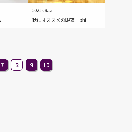
2021.09.15.
秋にオススメの眼鏡 phi
ム
7
8
9
10