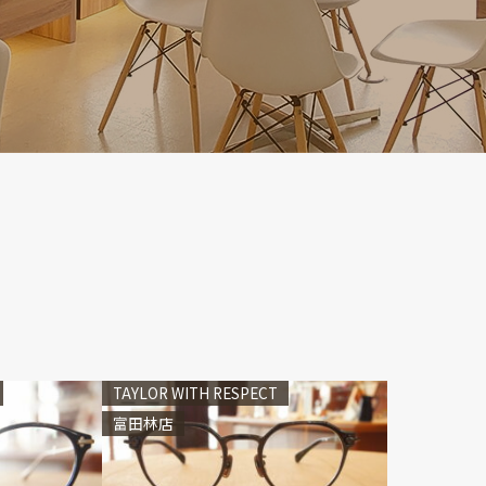
TAYLOR WITH RESPECT
富田林店