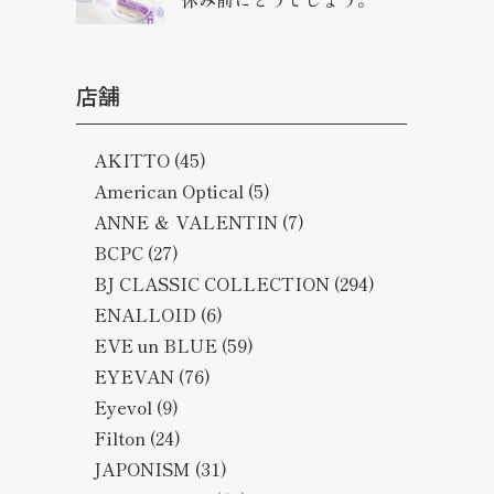
店舗
AKITTO
(45)
American Optical
(5)
ANNE ＆ VALENTIN
(7)
BCPC
(27)
BJ CLASSIC COLLECTION
(294)
ENALLOID
(6)
EVE un BLUE
(59)
EYEVAN
(76)
Eyevol
(9)
Filton
(24)
JAPONISM
(31)