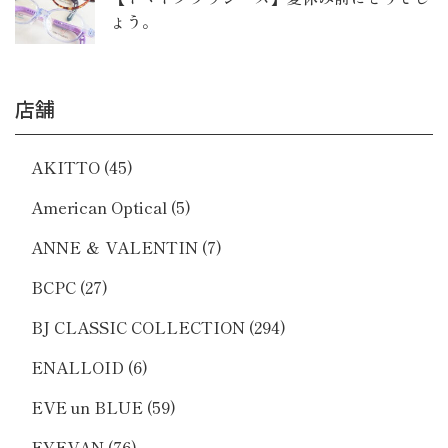
ょう。
店舗
AKITTO
(45)
American Optical
(5)
ANNE ＆ VALENTIN
(7)
BCPC
(27)
BJ CLASSIC COLLECTION
(294)
ENALLOID
(6)
EVE un BLUE
(59)
EYEVAN
(76)