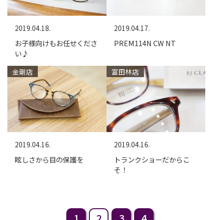
2019.04.18.
2019.04.17.
お子様向けもお任せくださ
PREM114N CW NT
い♪
金剛店
富田林店
2019.04.16.
2019.04.16.
眩しさから目の保護を
トランクショーだからこ
そ！
1
2
3
4