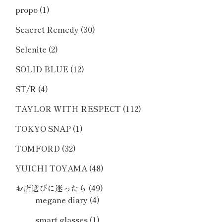
propo
(1)
Seacret Remedy
(30)
Selenite
(2)
SOLID BLUE
(12)
ST/R
(4)
TAYLOR WITH RESPECT
(112)
TOKYO SNAP
(1)
TOMFORD
(32)
YUICHI TOYAMA
(48)
お店選びに迷ったら
(49)
megane diary
(4)
smart glasses
(1)