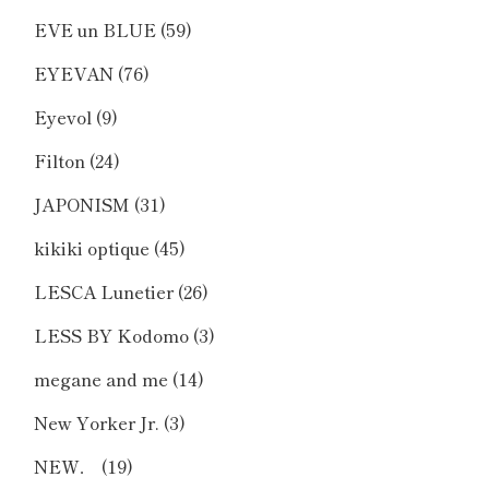
EVE un BLUE
(59)
EYEVAN
(76)
Eyevol
(9)
Filton
(24)
JAPONISM
(31)
kikiki optique
(45)
LESCA Lunetier
(26)
LESS BY Kodomo
(3)
megane and me
(14)
New Yorker Jr.
(3)
NEW．
(19)