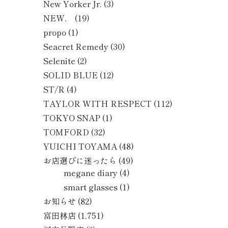
New Yorker Jr.
(3)
NEW．
(19)
propo
(1)
Seacret Remedy
(30)
Selenite
(2)
SOLID BLUE
(12)
ST/R
(4)
TAYLOR WITH RESPECT
(112)
TOKYO SNAP
(1)
TOMFORD
(32)
YUICHI TOYAMA
(48)
お店選びに迷ったら
(49)
megane diary
(4)
smart glasses
(1)
お知らせ
(82)
富田林店
(1,751)