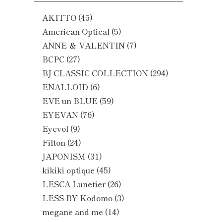
AKITTO
(45)
American Optical
(5)
ANNE ＆ VALENTIN
(7)
BCPC
(27)
BJ CLASSIC COLLECTION
(294)
ENALLOID
(6)
EVE un BLUE
(59)
EYEVAN
(76)
Eyevol
(9)
Filton
(24)
JAPONISM
(31)
kikiki optique
(45)
LESCA Lunetier
(26)
LESS BY Kodomo
(3)
megane and me
(14)