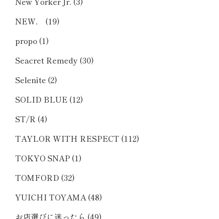
New Yorker Jr.
(3)
NEW．
(19)
propo
(1)
Seacret Remedy
(30)
Selenite
(2)
SOLID BLUE
(12)
ST/R
(4)
TAYLOR WITH RESPECT
(112)
TOKYO SNAP
(1)
TOMFORD
(32)
YUICHI TOYAMA
(48)
お店選びに迷ったら
(49)