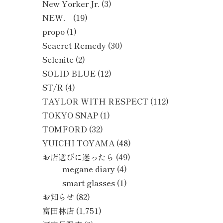
New Yorker Jr.
(3)
NEW．
(19)
propo
(1)
Seacret Remedy
(30)
Selenite
(2)
SOLID BLUE
(12)
ST/R
(4)
TAYLOR WITH RESPECT
(112)
TOKYO SNAP
(1)
TOMFORD
(32)
YUICHI TOYAMA
(48)
お店選びに迷ったら
(49)
megane diary
(4)
smart glasses
(1)
お知らせ
(82)
富田林店
(1,751)