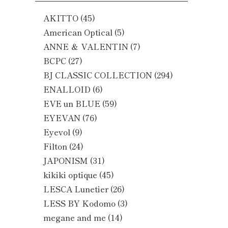
AKITTO
(45)
American Optical
(5)
ANNE ＆ VALENTIN
(7)
BCPC
(27)
BJ CLASSIC COLLECTION
(294)
ENALLOID
(6)
EVE un BLUE
(59)
EYEVAN
(76)
Eyevol
(9)
Filton
(24)
JAPONISM
(31)
kikiki optique
(45)
LESCA Lunetier
(26)
LESS BY Kodomo
(3)
megane and me
(14)