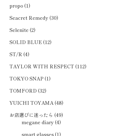
propo
(1)
Seacret Remedy
(30)
Selenite
(2)
SOLID BLUE
(12)
ST/R
(4)
TAYLOR WITH RESPECT
(112)
TOKYO SNAP
(1)
TOMFORD
(32)
YUICHI TOYAMA
(48)
お店選びに迷ったら
(49)
megane diary
(4)
smart glasses
(1)