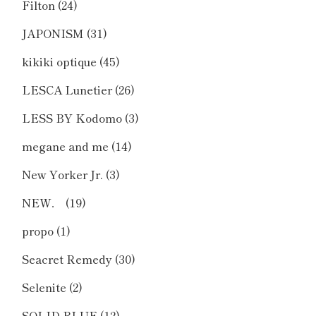
Filton
(24)
JAPONISM
(31)
kikiki optique
(45)
LESCA Lunetier
(26)
LESS BY Kodomo
(3)
megane and me
(14)
New Yorker Jr.
(3)
NEW．
(19)
propo
(1)
Seacret Remedy
(30)
Selenite
(2)
SOLID BLUE
(12)