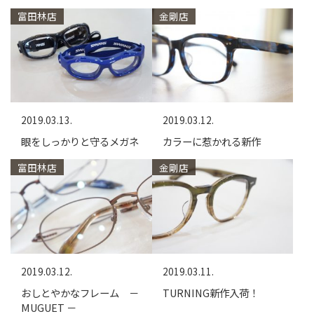
富田林店
金剛店
2019.03.13.
2019.03.12.
眼をしっかりと守るメガネ
カラーに惹かれる新作
富田林店
金剛店
2019.03.12.
2019.03.11.
おしとやかなフレーム －
TURNING新作入荷！
MUGUET －