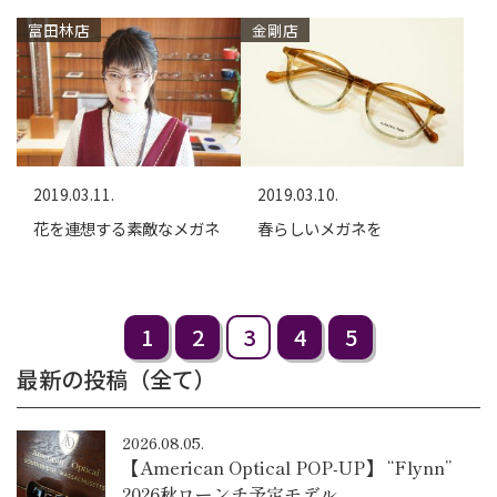
富田林店
金剛店
2019.03.11.
2019.03.10.
花を連想する素敵なメガネ
春らしいメガネを
1
2
3
4
5
最新の投稿（全て）
2026.08.05.
【American Optical POP-UP】 “Flynn”
2026秋ローンチ予定モデル