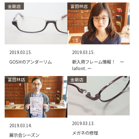
金剛店
富田林店
2019.03.15.
2019.03.15.
GOSHのアンダーリム
新入荷フレーム情報！ ー
lafont. ー
富田林店
金剛店
2019.03.13.
2019.03.14.
メガネの修理
展示会シーズン