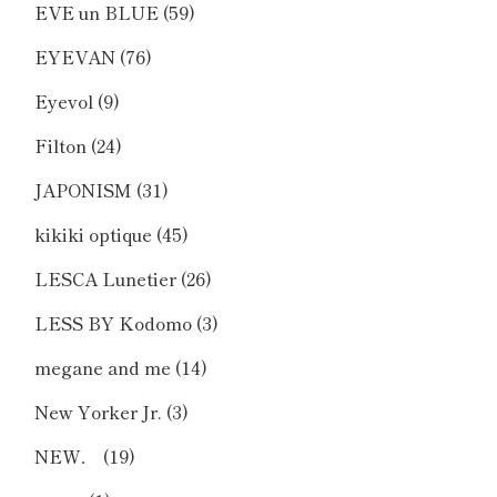
EVE un BLUE
(59)
EYEVAN
(76)
Eyevol
(9)
Filton
(24)
JAPONISM
(31)
kikiki optique
(45)
LESCA Lunetier
(26)
LESS BY Kodomo
(3)
megane and me
(14)
New Yorker Jr.
(3)
NEW．
(19)