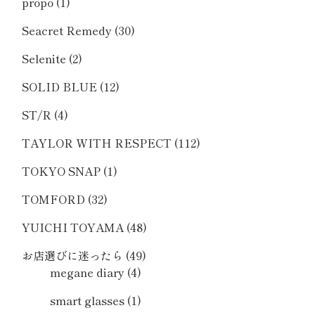
propo
(1)
Seacret Remedy
(30)
Selenite
(2)
SOLID BLUE
(12)
ST/R
(4)
TAYLOR WITH RESPECT
(112)
TOKYO SNAP
(1)
TOMFORD
(32)
YUICHI TOYAMA
(48)
お店選びに迷ったら
(49)
megane diary
(4)
smart glasses
(1)