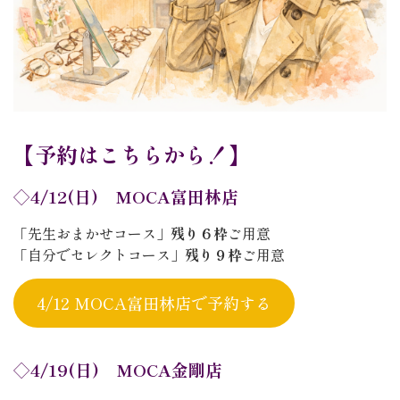
【予約はこちらから！】
◇4/12(日) MOCA富田林店
「先生おまかせコース」
残り６枠
ご用意
「自分でセレクトコース」
残り９枠
ご用意
4/12 MOCA富田林店で予約する
◇4/19(日) MOCA金剛店