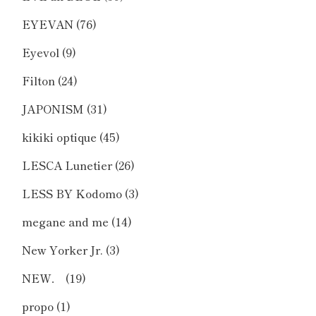
EYEVAN
(76)
Eyevol
(9)
Filton
(24)
JAPONISM
(31)
kikiki optique
(45)
LESCA Lunetier
(26)
LESS BY Kodomo
(3)
megane and me
(14)
New Yorker Jr.
(3)
NEW．
(19)
propo
(1)