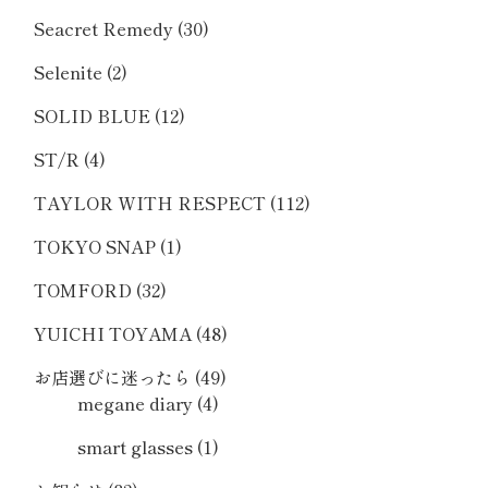
Seacret Remedy
(30)
Selenite
(2)
SOLID BLUE
(12)
ST/R
(4)
TAYLOR WITH RESPECT
(112)
TOKYO SNAP
(1)
TOMFORD
(32)
YUICHI TOYAMA
(48)
お店選びに迷ったら
(49)
megane diary
(4)
smart glasses
(1)