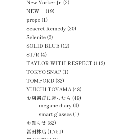
New Yorker Jr.
(3)
NEW．
(19)
propo
(1)
Seacret Remedy
(30)
Selenite
(2)
SOLID BLUE
(12)
ST/R
(4)
TAYLOR WITH RESPECT
(112)
TOKYO SNAP
(1)
TOMFORD
(32)
YUICHI TOYAMA
(48)
お店選びに迷ったら
(49)
megane diary
(4)
smart glasses
(1)
お知らせ
(82)
富田林店
(1,751)