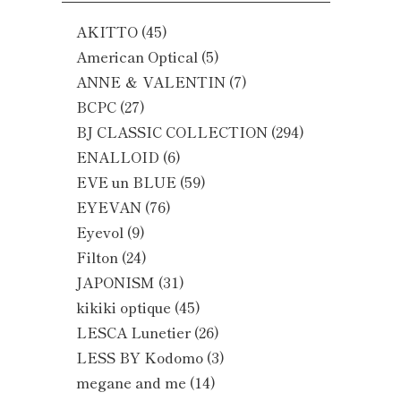
AKITTO
(45)
American Optical
(5)
ANNE ＆ VALENTIN
(7)
BCPC
(27)
BJ CLASSIC COLLECTION
(294)
ENALLOID
(6)
EVE un BLUE
(59)
EYEVAN
(76)
Eyevol
(9)
Filton
(24)
JAPONISM
(31)
kikiki optique
(45)
LESCA Lunetier
(26)
LESS BY Kodomo
(3)
megane and me
(14)