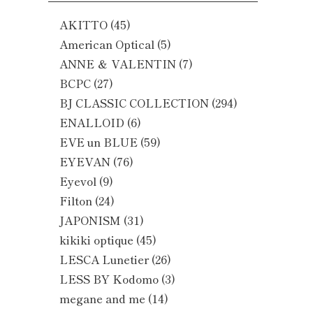
AKITTO
(45)
American Optical
(5)
ANNE ＆ VALENTIN
(7)
BCPC
(27)
BJ CLASSIC COLLECTION
(294)
ENALLOID
(6)
EVE un BLUE
(59)
EYEVAN
(76)
Eyevol
(9)
Filton
(24)
JAPONISM
(31)
kikiki optique
(45)
LESCA Lunetier
(26)
LESS BY Kodomo
(3)
megane and me
(14)