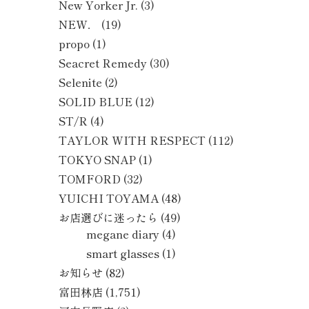
New Yorker Jr.
(3)
NEW．
(19)
propo
(1)
Seacret Remedy
(30)
Selenite
(2)
SOLID BLUE
(12)
ST/R
(4)
TAYLOR WITH RESPECT
(112)
TOKYO SNAP
(1)
TOMFORD
(32)
YUICHI TOYAMA
(48)
お店選びに迷ったら
(49)
megane diary
(4)
smart glasses
(1)
お知らせ
(82)
富田林店
(1,751)