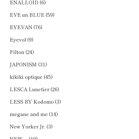
ENALLOID
(6)
EVE un BLUE
(59)
EYEVAN
(76)
Eyevol
(9)
Filton
(24)
JAPONISM
(31)
kikiki optique
(45)
LESCA Lunetier
(26)
LESS BY Kodomo
(3)
megane and me
(14)
New Yorker Jr.
(3)
NEW．
(19)