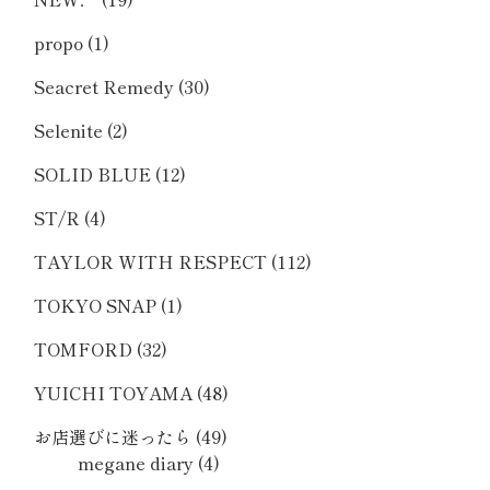
propo
(1)
Seacret Remedy
(30)
Selenite
(2)
SOLID BLUE
(12)
ST/R
(4)
TAYLOR WITH RESPECT
(112)
TOKYO SNAP
(1)
TOMFORD
(32)
YUICHI TOYAMA
(48)
お店選びに迷ったら
(49)
megane diary
(4)