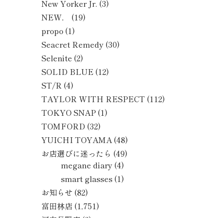
New Yorker Jr.
(3)
NEW．
(19)
propo
(1)
Seacret Remedy
(30)
Selenite
(2)
SOLID BLUE
(12)
ST/R
(4)
TAYLOR WITH RESPECT
(112)
TOKYO SNAP
(1)
TOMFORD
(32)
YUICHI TOYAMA
(48)
お店選びに迷ったら
(49)
megane diary
(4)
smart glasses
(1)
お知らせ
(82)
富田林店
(1,751)