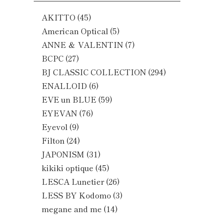
AKITTO
(45)
American Optical
(5)
ANNE ＆ VALENTIN
(7)
BCPC
(27)
BJ CLASSIC COLLECTION
(294)
ENALLOID
(6)
EVE un BLUE
(59)
EYEVAN
(76)
Eyevol
(9)
Filton
(24)
JAPONISM
(31)
kikiki optique
(45)
LESCA Lunetier
(26)
LESS BY Kodomo
(3)
megane and me
(14)