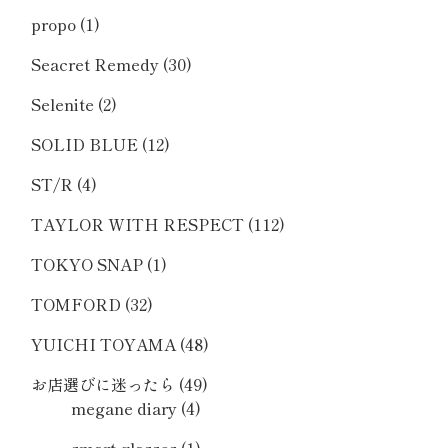
propo
(1)
Seacret Remedy
(30)
Selenite
(2)
SOLID BLUE
(12)
ST/R
(4)
TAYLOR WITH RESPECT
(112)
TOKYO SNAP
(1)
TOMFORD
(32)
YUICHI TOYAMA
(48)
お店選びに迷ったら
(49)
megane diary
(4)
smart glasses
(1)