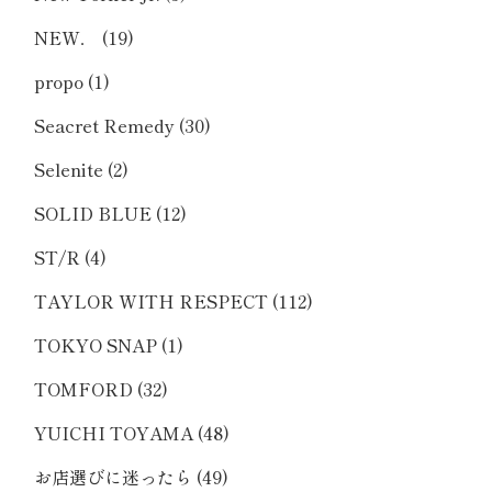
NEW．
(19)
propo
(1)
Seacret Remedy
(30)
Selenite
(2)
SOLID BLUE
(12)
ST/R
(4)
TAYLOR WITH RESPECT
(112)
TOKYO SNAP
(1)
TOMFORD
(32)
YUICHI TOYAMA
(48)
お店選びに迷ったら
(49)