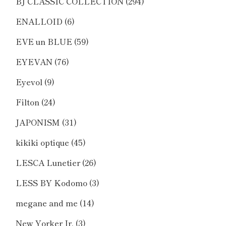
BJ CLASSIC COLLECTION
(294)
ENALLOID
(6)
EVE un BLUE
(59)
EYEVAN
(76)
Eyevol
(9)
Filton
(24)
JAPONISM
(31)
kikiki optique
(45)
LESCA Lunetier
(26)
LESS BY Kodomo
(3)
megane and me
(14)
New Yorker Jr.
(3)