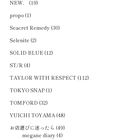
NEW．
(19)
propo
(1)
Seacret Remedy
(30)
Selenite
(2)
SOLID BLUE
(12)
ST/R
(4)
TAYLOR WITH RESPECT
(112)
TOKYO SNAP
(1)
TOMFORD
(32)
YUICHI TOYAMA
(48)
お店選びに迷ったら
(49)
megane diary
(4)