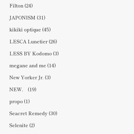
Filton
(24)
JAPONISM
(31)
kikiki optique
(45)
LESCA Lunetier
(26)
LESS BY Kodomo
(3)
megane and me
(14)
New Yorker Jr.
(3)
NEW．
(19)
propo
(1)
Seacret Remedy
(30)
Selenite
(2)