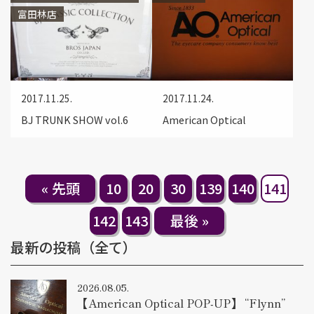
富田林店
2017.11.25.
2017.11.24.
BJ TRUNK SHOW vol.6
American Optical
« 先頭
10
20
30
139
140
141
142
143
最後 »
最新の投稿（全て）
2026.08.05.
【American Optical POP-UP】 “Flynn”