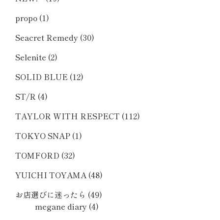
propo
(1)
Seacret Remedy
(30)
Selenite
(2)
SOLID BLUE
(12)
ST/R
(4)
TAYLOR WITH RESPECT
(112)
TOKYO SNAP
(1)
TOMFORD
(32)
YUICHI TOYAMA
(48)
お店選びに迷ったら
(49)
megane diary
(4)