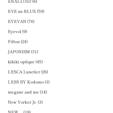
ENALLOID
(6)
EVE un BLUE
(59)
EYEVAN
(76)
Eyevol
(9)
Filton
(24)
JAPONISM
(31)
kikiki optique
(45)
LESCA Lunetier
(26)
LESS BY Kodomo
(3)
megane and me
(14)
New Yorker Jr.
(3)
NEW．
(19)