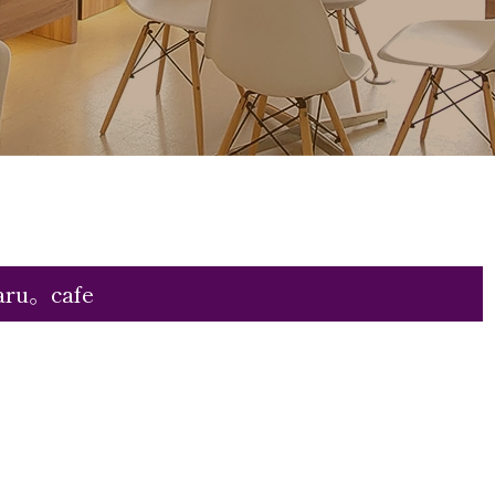
u。cafe