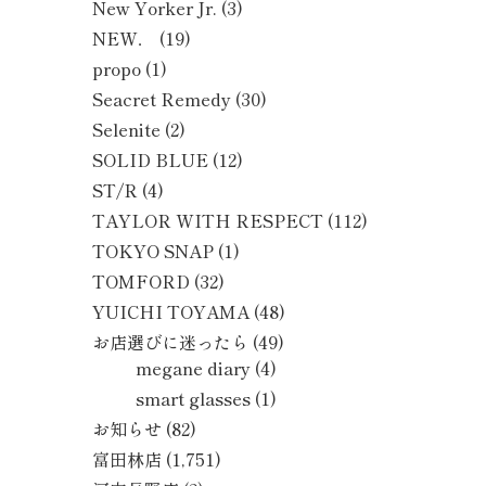
New Yorker Jr.
(3)
NEW．
(19)
propo
(1)
Seacret Remedy
(30)
Selenite
(2)
SOLID BLUE
(12)
ST/R
(4)
TAYLOR WITH RESPECT
(112)
TOKYO SNAP
(1)
TOMFORD
(32)
YUICHI TOYAMA
(48)
お店選びに迷ったら
(49)
megane diary
(4)
smart glasses
(1)
お知らせ
(82)
富田林店
(1,751)