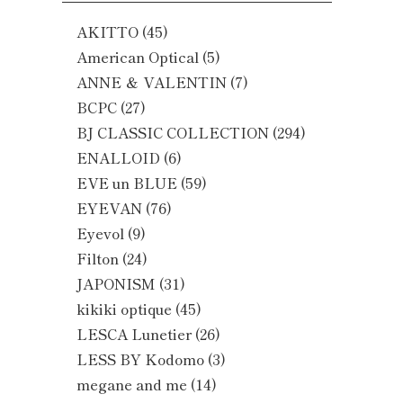
AKITTO
(45)
American Optical
(5)
ANNE ＆ VALENTIN
(7)
BCPC
(27)
BJ CLASSIC COLLECTION
(294)
ENALLOID
(6)
EVE un BLUE
(59)
EYEVAN
(76)
Eyevol
(9)
Filton
(24)
JAPONISM
(31)
kikiki optique
(45)
LESCA Lunetier
(26)
LESS BY Kodomo
(3)
megane and me
(14)