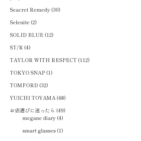
Seacret Remedy
(30)
Selenite
(2)
SOLID BLUE
(12)
ST/R
(4)
TAYLOR WITH RESPECT
(112)
TOKYO SNAP
(1)
TOMFORD
(32)
YUICHI TOYAMA
(48)
お店選びに迷ったら
(49)
megane diary
(4)
smart glasses
(1)