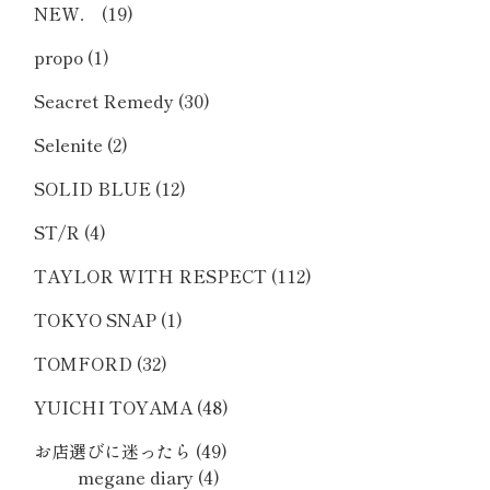
NEW．
(19)
propo
(1)
Seacret Remedy
(30)
Selenite
(2)
SOLID BLUE
(12)
ST/R
(4)
TAYLOR WITH RESPECT
(112)
TOKYO SNAP
(1)
TOMFORD
(32)
YUICHI TOYAMA
(48)
お店選びに迷ったら
(49)
megane diary
(4)