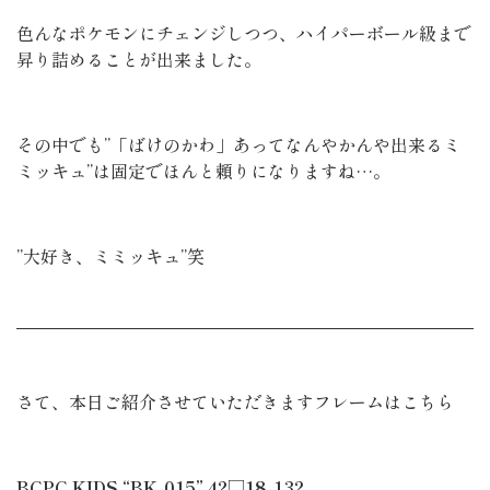
色んなポケモンにチェンジしつつ、ハイパーボール級まで
昇り詰めることが出来ました。
その中でも”「ばけのかわ」あってなんやかんや出来るミ
ミッキュ”は固定でほんと頼りになりますね…。
”大好き、ミミッキュ”笑
さて、本日ご紹介させていただきますフレームはこちら
BCPC KIDS “BK-015”.42□18-132