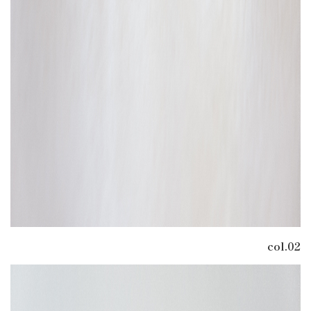
col.02