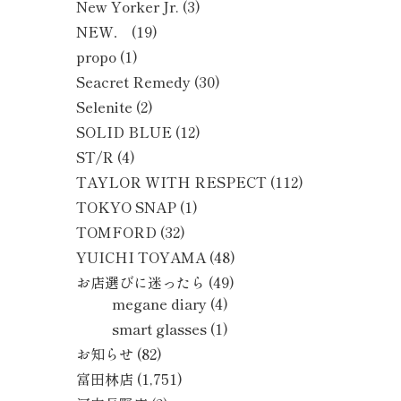
New Yorker Jr.
(3)
NEW．
(19)
propo
(1)
Seacret Remedy
(30)
Selenite
(2)
SOLID BLUE
(12)
ST/R
(4)
TAYLOR WITH RESPECT
(112)
TOKYO SNAP
(1)
TOMFORD
(32)
YUICHI TOYAMA
(48)
お店選びに迷ったら
(49)
megane diary
(4)
smart glasses
(1)
お知らせ
(82)
富田林店
(1,751)