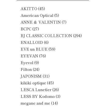
AKITTO
(45)
American Optical
(5)
ANNE ＆ VALENTIN
(7)
BCPC
(27)
BJ CLASSIC COLLECTION
(294)
ENALLOID
(6)
EVE un BLUE
(59)
EYEVAN
(76)
Eyevol
(9)
Filton
(24)
JAPONISM
(31)
kikiki optique
(45)
LESCA Lunetier
(26)
LESS BY Kodomo
(3)
megane and me
(14)