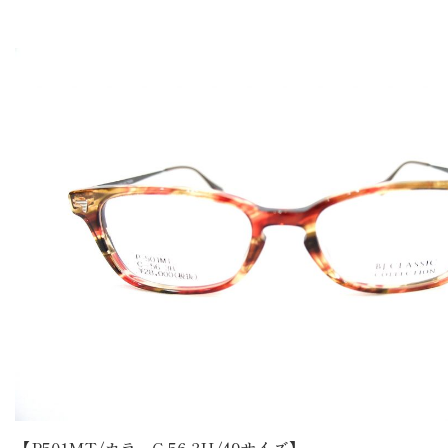
【P501MT/カラーC-56-3H/49サイズ】