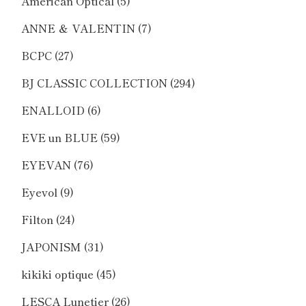
American Optical
(5)
ANNE ＆ VALENTIN
(7)
BCPC
(27)
BJ CLASSIC COLLECTION
(294)
ENALLOID
(6)
EVE un BLUE
(59)
EYEVAN
(76)
Eyevol
(9)
Filton
(24)
JAPONISM
(31)
kikiki optique
(45)
LESCA Lunetier
(26)