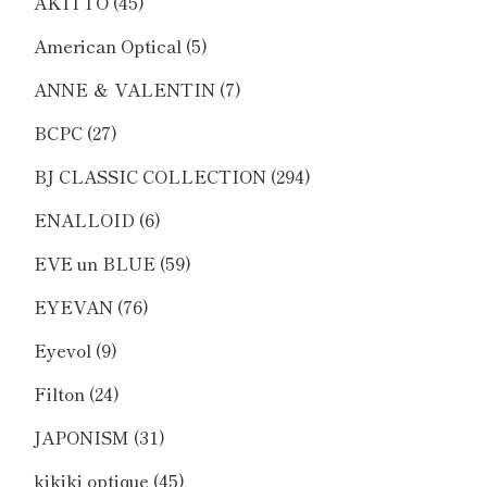
AKITTO
(45)
American Optical
(5)
ANNE ＆ VALENTIN
(7)
BCPC
(27)
BJ CLASSIC COLLECTION
(294)
ENALLOID
(6)
EVE un BLUE
(59)
EYEVAN
(76)
Eyevol
(9)
Filton
(24)
JAPONISM
(31)
kikiki optique
(45)