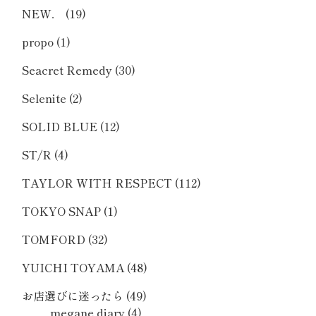
NEW．
(19)
propo
(1)
Seacret Remedy
(30)
Selenite
(2)
SOLID BLUE
(12)
ST/R
(4)
TAYLOR WITH RESPECT
(112)
TOKYO SNAP
(1)
TOMFORD
(32)
YUICHI TOYAMA
(48)
お店選びに迷ったら
(49)
megane diary
(4)