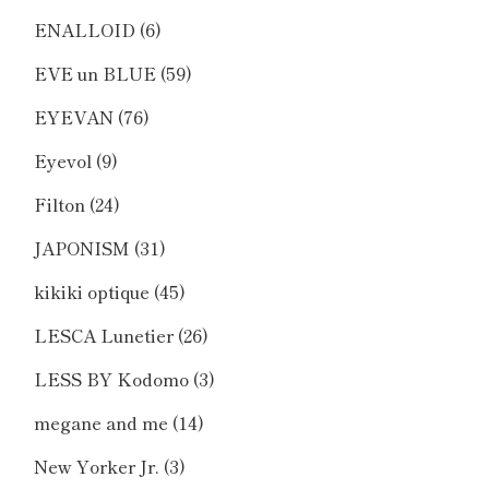
ENALLOID
(6)
EVE un BLUE
(59)
EYEVAN
(76)
Eyevol
(9)
Filton
(24)
JAPONISM
(31)
kikiki optique
(45)
LESCA Lunetier
(26)
LESS BY Kodomo
(3)
megane and me
(14)
New Yorker Jr.
(3)