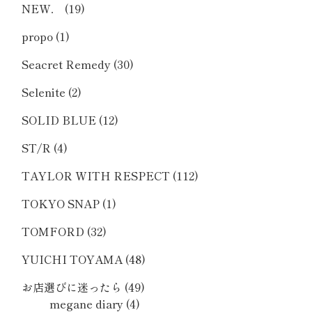
NEW．
(19)
propo
(1)
Seacret Remedy
(30)
Selenite
(2)
SOLID BLUE
(12)
ST/R
(4)
TAYLOR WITH RESPECT
(112)
TOKYO SNAP
(1)
TOMFORD
(32)
YUICHI TOYAMA
(48)
お店選びに迷ったら
(49)
megane diary
(4)