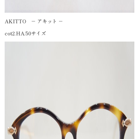
AKITTO － アキット －
cot2.HA.50サイズ