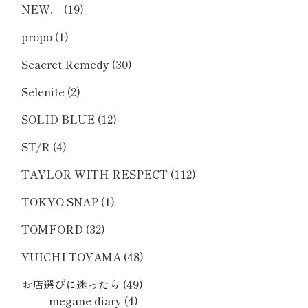
NEW．
(19)
propo
(1)
Seacret Remedy
(30)
Selenite
(2)
SOLID BLUE
(12)
ST/R
(4)
TAYLOR WITH RESPECT
(112)
TOKYO SNAP
(1)
TOMFORD
(32)
YUICHI TOYAMA
(48)
お店選びに迷ったら
(49)
megane diary
(4)