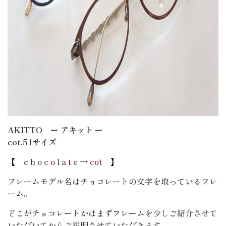
AKITTO ー アキット ー
cot.51サイズ
【
c
h o c
o
l a
t
e →
cot
】
フレームモデル名はチョコレートの文字を取っているフレ
ーム。
どこがチョコレートかはまずフレームを少しご紹介させて
いただいてからご説明させていただきます。