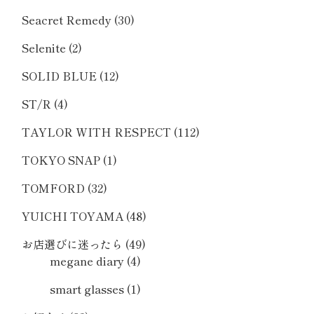
Seacret Remedy
(30)
Selenite
(2)
SOLID BLUE
(12)
ST/R
(4)
TAYLOR WITH RESPECT
(112)
TOKYO SNAP
(1)
TOMFORD
(32)
YUICHI TOYAMA
(48)
お店選びに迷ったら
(49)
megane diary
(4)
smart glasses
(1)