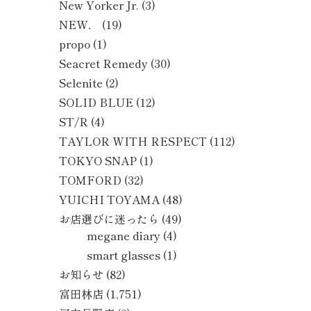
New Yorker Jr.
(3)
NEW．
(19)
propo
(1)
Seacret Remedy
(30)
Selenite
(2)
SOLID BLUE
(12)
ST/R
(4)
TAYLOR WITH RESPECT
(112)
TOKYO SNAP
(1)
TOMFORD
(32)
YUICHI TOYAMA
(48)
お店選びに迷ったら
(49)
megane diary
(4)
smart glasses
(1)
お知らせ
(82)
富田林店
(1,751)