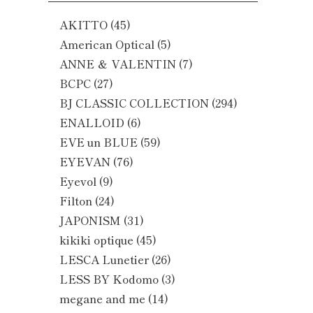
AKITTO
(45)
American Optical
(5)
ANNE ＆ VALENTIN
(7)
BCPC
(27)
BJ CLASSIC COLLECTION
(294)
ENALLOID
(6)
EVE un BLUE
(59)
EYEVAN
(76)
Eyevol
(9)
Filton
(24)
JAPONISM
(31)
kikiki optique
(45)
LESCA Lunetier
(26)
LESS BY Kodomo
(3)
megane and me
(14)