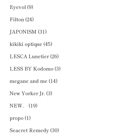
Eyevol
(9)
Filton
(24)
JAPONISM
(31)
kikiki optique
(45)
LESCA Lunetier
(26)
LESS BY Kodomo
(3)
megane and me
(14)
New Yorker Jr.
(3)
NEW．
(19)
propo
(1)
Seacret Remedy
(30)