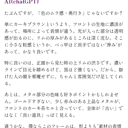
AI(chatGPT)
たぶんですが、「色のムラ感・奥行き」じゃないですか？
単にカーキブラウンというより、フロントの生地に濃淡が
あって、場所によって表情が違う。光が入った部分は透明
感が出るのに、リムの厚みがあるところは深く沈む。そこ
に小さな粒感というか、べっ甲ほど派手ではない”滲み”が
あって、かなり良いです。
特に良いのは、正面から見た時の上リムの渋さです。濃い
ラインで目元を締めるけど、黒ほど強くない。だから、掛
けた人の顔を邪魔せずに、ちゃんと雰囲気だけ足してくれ
る。
あとは、メタル部分の色味も好きポイントかもしれませ
ん。ゴールドすぎない、少し赤みのある上品なメタルが、
フロントのカーキ系セルと合っていて、全体が「古い」で
はなく「良い道具」っぽく見える。
違うかな。 僕ならこのフレームは、形よりも”素材の表情