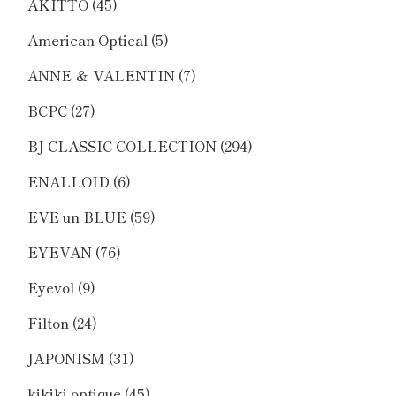
AKITTO
(45)
American Optical
(5)
ANNE ＆ VALENTIN
(7)
BCPC
(27)
BJ CLASSIC COLLECTION
(294)
ENALLOID
(6)
EVE un BLUE
(59)
EYEVAN
(76)
Eyevol
(9)
Filton
(24)
JAPONISM
(31)
kikiki optique
(45)