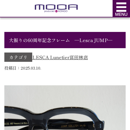
BLOG
ブログ
大振りの60周年記念フレーム ―Lesca JUMP―
カテゴリ
LESCA Lunetier
富田林店
投稿日：2025.03.10.