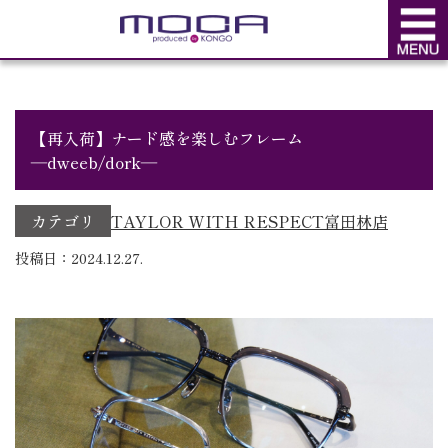
BLOG
ブログ
【再入荷】ナード感を楽しむフレーム
―dweeb/dork―
カテゴリ
TAYLOR WITH RESPECT
富田林店
投稿日：2024.12.27.