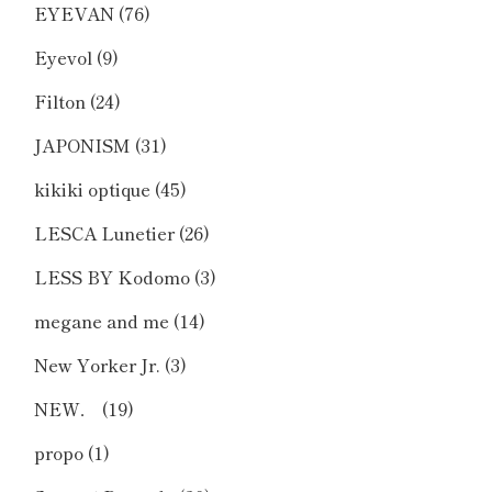
EYEVAN
(76)
Eyevol
(9)
Filton
(24)
JAPONISM
(31)
kikiki optique
(45)
LESCA Lunetier
(26)
LESS BY Kodomo
(3)
megane and me
(14)
New Yorker Jr.
(3)
NEW．
(19)
propo
(1)