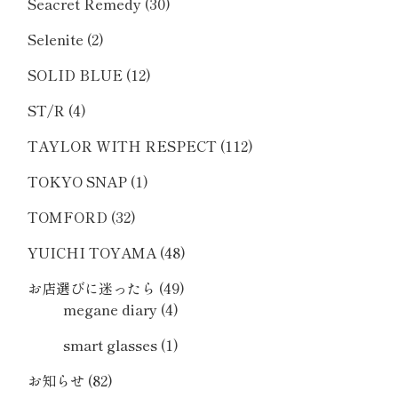
Seacret Remedy
(30)
Selenite
(2)
SOLID BLUE
(12)
ST/R
(4)
TAYLOR WITH RESPECT
(112)
TOKYO SNAP
(1)
TOMFORD
(32)
YUICHI TOYAMA
(48)
お店選びに迷ったら
(49)
megane diary
(4)
smart glasses
(1)
お知らせ
(82)