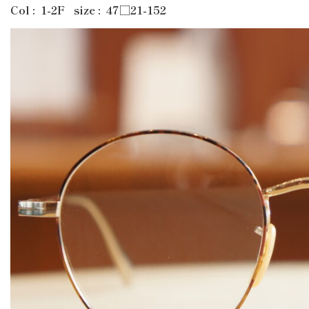
Col : 1-2F size : 47□21-152