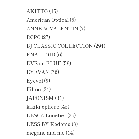
AKITTO
(45)
American Optical
(5)
ANNE ＆ VALENTIN
(7)
BCPC
(27)
BJ CLASSIC COLLECTION
(294)
ENALLOID
(6)
EVE un BLUE
(59)
EYEVAN
(76)
Eyevol
(9)
Filton
(24)
JAPONISM
(31)
kikiki optique
(45)
LESCA Lunetier
(26)
LESS BY Kodomo
(3)
megane and me
(14)