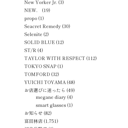
New Yorker Jr.
(3)
NEW．
(19)
propo
(1)
Seacret Remedy
(30)
Selenite
(2)
SOLID BLUE
(12)
ST/R
(4)
TAYLOR WITH RESPECT
(112)
TOKYO SNAP
(1)
TOMFORD
(32)
YUICHI TOYAMA
(48)
お店選びに迷ったら
(49)
megane diary
(4)
smart glasses
(1)
お知らせ
(82)
富田林店
(1,751)