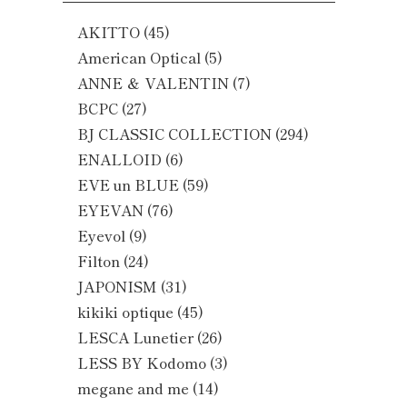
AKITTO
(45)
American Optical
(5)
ANNE ＆ VALENTIN
(7)
BCPC
(27)
BJ CLASSIC COLLECTION
(294)
ENALLOID
(6)
EVE un BLUE
(59)
EYEVAN
(76)
Eyevol
(9)
Filton
(24)
JAPONISM
(31)
kikiki optique
(45)
LESCA Lunetier
(26)
LESS BY Kodomo
(3)
megane and me
(14)