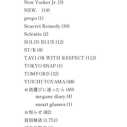
New Yorker Jr.
(3)
NEW．
(19)
propo
(1)
Seacret Remedy
(30)
Selenite
(2)
SOLID BLUE
(12)
ST/R
(4)
TAYLOR WITH RESPECT
(112)
TOKYO SNAP
(1)
TOMFORD
(32)
YUICHI TOYAMA
(48)
お店選びに迷ったら
(49)
megane diary
(4)
smart glasses
(1)
お知らせ
(82)
富田林店
(1,751)