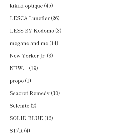
kikiki optique
(45)
LESCA Lunetier
(26)
LESS BY Kodomo
(3)
megane and me
(14)
New Yorker Jr.
(3)
NEW．
(19)
propo
(1)
Seacret Remedy
(30)
Selenite
(2)
SOLID BLUE
(12)
ST/R
(4)