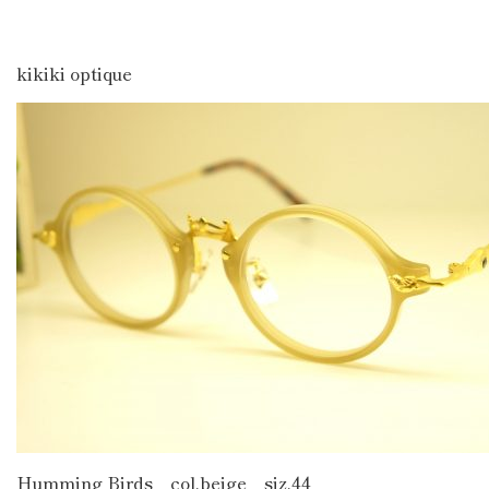
kikiki optique
Humming Birds col.beige siz.44