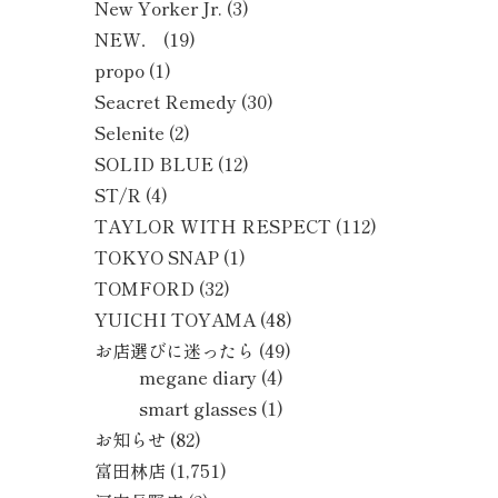
New Yorker Jr.
(3)
NEW．
(19)
propo
(1)
Seacret Remedy
(30)
Selenite
(2)
SOLID BLUE
(12)
ST/R
(4)
TAYLOR WITH RESPECT
(112)
TOKYO SNAP
(1)
TOMFORD
(32)
YUICHI TOYAMA
(48)
お店選びに迷ったら
(49)
megane diary
(4)
smart glasses
(1)
お知らせ
(82)
富田林店
(1,751)