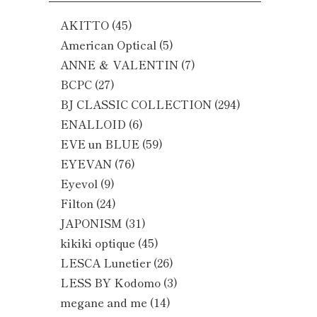
AKITTO
(45)
American Optical
(5)
ANNE ＆ VALENTIN
(7)
BCPC
(27)
BJ CLASSIC COLLECTION
(294)
ENALLOID
(6)
EVE un BLUE
(59)
EYEVAN
(76)
Eyevol
(9)
Filton
(24)
JAPONISM
(31)
kikiki optique
(45)
LESCA Lunetier
(26)
LESS BY Kodomo
(3)
megane and me
(14)