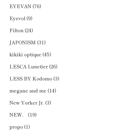
EYEVAN
(76)
Eyevol
(9)
Filton
(24)
JAPONISM
(31)
kikiki optique
(45)
LESCA Lunetier
(26)
LESS BY Kodomo
(3)
megane and me
(14)
New Yorker Jr.
(3)
NEW．
(19)
propo
(1)