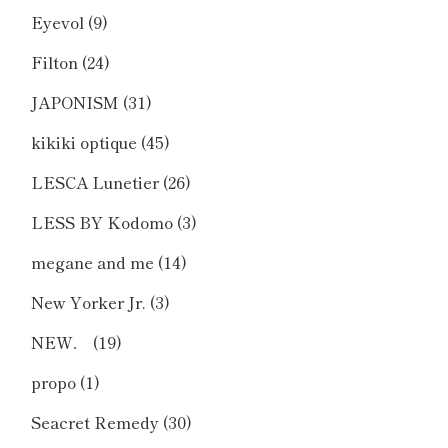
Eyevol
(9)
Filton
(24)
JAPONISM
(31)
kikiki optique
(45)
LESCA Lunetier
(26)
LESS BY Kodomo
(3)
megane and me
(14)
New Yorker Jr.
(3)
NEW．
(19)
propo
(1)
Seacret Remedy
(30)