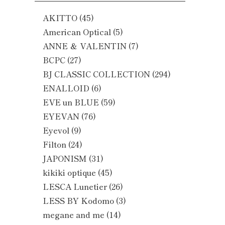
AKITTO
(45)
American Optical
(5)
ANNE ＆ VALENTIN
(7)
BCPC
(27)
BJ CLASSIC COLLECTION
(294)
ENALLOID
(6)
EVE un BLUE
(59)
EYEVAN
(76)
Eyevol
(9)
Filton
(24)
JAPONISM
(31)
kikiki optique
(45)
LESCA Lunetier
(26)
LESS BY Kodomo
(3)
megane and me
(14)