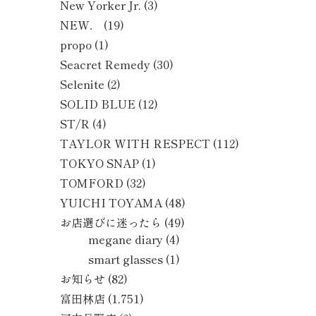
New Yorker Jr.
(3)
NEW．
(19)
propo
(1)
Seacret Remedy
(30)
Selenite
(2)
SOLID BLUE
(12)
ST/R
(4)
TAYLOR WITH RESPECT
(112)
TOKYO SNAP
(1)
TOMFORD
(32)
YUICHI TOYAMA
(48)
お店選びに迷ったら
(49)
megane diary
(4)
smart glasses
(1)
お知らせ
(82)
富田林店
(1,751)