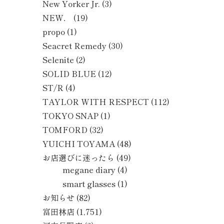
New Yorker Jr.
(3)
NEW．
(19)
propo
(1)
Seacret Remedy
(30)
Selenite
(2)
SOLID BLUE
(12)
ST/R
(4)
TAYLOR WITH RESPECT
(112)
TOKYO SNAP
(1)
TOMFORD
(32)
YUICHI TOYAMA
(48)
お店選びに迷ったら
(49)
megane diary
(4)
smart glasses
(1)
お知らせ
(82)
富田林店
(1,751)