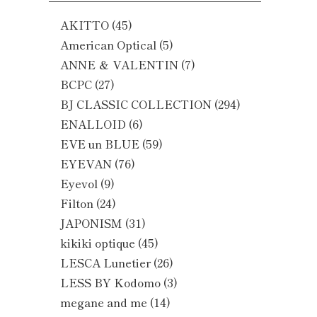
AKITTO
(45)
American Optical
(5)
ANNE ＆ VALENTIN
(7)
BCPC
(27)
BJ CLASSIC COLLECTION
(294)
ENALLOID
(6)
EVE un BLUE
(59)
EYEVAN
(76)
Eyevol
(9)
Filton
(24)
JAPONISM
(31)
kikiki optique
(45)
LESCA Lunetier
(26)
LESS BY Kodomo
(3)
megane and me
(14)