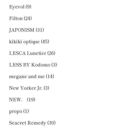
Eyevol
(9)
Filton
(24)
JAPONISM
(31)
kikiki optique
(45)
LESCA Lunetier
(26)
LESS BY Kodomo
(3)
megane and me
(14)
New Yorker Jr.
(3)
NEW．
(19)
propo
(1)
Seacret Remedy
(30)