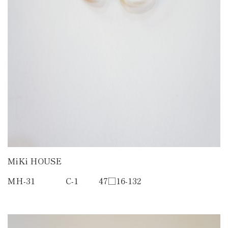
MiKi HOUSE
MH-31 C-1 47□16-132