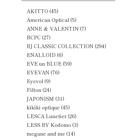
AKITTO
(45)
American Optical
(5)
ANNE ＆ VALENTIN
(7)
BCPC
(27)
BJ CLASSIC COLLECTION
(294)
ENALLOID
(6)
EVE un BLUE
(59)
EYEVAN
(76)
Eyevol
(9)
Filton
(24)
JAPONISM
(31)
kikiki optique
(45)
LESCA Lunetier
(26)
LESS BY Kodomo
(3)
megane and me
(14)