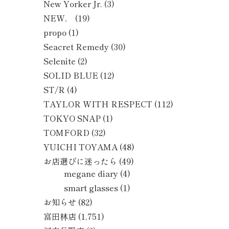
New Yorker Jr.
(3)
NEW．
(19)
propo
(1)
Seacret Remedy
(30)
Selenite
(2)
SOLID BLUE
(12)
ST/R
(4)
TAYLOR WITH RESPECT
(112)
TOKYO SNAP
(1)
TOMFORD
(32)
YUICHI TOYAMA
(48)
お店選びに迷ったら
(49)
megane diary
(4)
smart glasses
(1)
お知らせ
(82)
富田林店
(1,751)