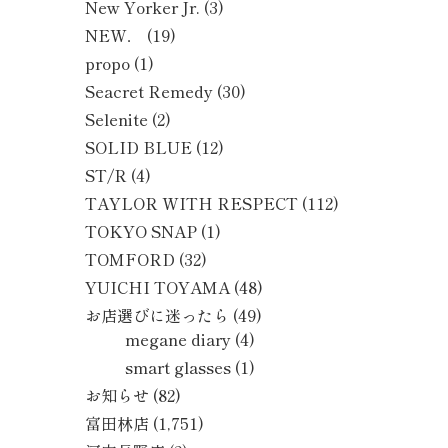
New Yorker Jr.
(3)
NEW．
(19)
propo
(1)
Seacret Remedy
(30)
Selenite
(2)
SOLID BLUE
(12)
ST/R
(4)
TAYLOR WITH RESPECT
(112)
TOKYO SNAP
(1)
TOMFORD
(32)
YUICHI TOYAMA
(48)
お店選びに迷ったら
(49)
megane diary
(4)
smart glasses
(1)
お知らせ
(82)
富田林店
(1,751)