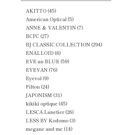
AKITTO
(45)
American Optical
(5)
ANNE ＆ VALENTIN
(7)
BCPC
(27)
BJ CLASSIC COLLECTION
(294)
ENALLOID
(6)
EVE un BLUE
(59)
EYEVAN
(76)
Eyevol
(9)
Filton
(24)
JAPONISM
(31)
kikiki optique
(45)
LESCA Lunetier
(26)
LESS BY Kodomo
(3)
megane and me
(14)