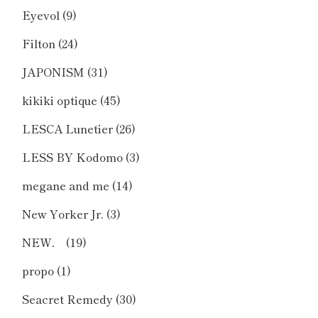
Eyevol
(9)
Filton
(24)
JAPONISM
(31)
kikiki optique
(45)
LESCA Lunetier
(26)
LESS BY Kodomo
(3)
megane and me
(14)
New Yorker Jr.
(3)
NEW．
(19)
propo
(1)
Seacret Remedy
(30)