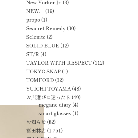
New Yorker Jr.
(3)
NEW．
(19)
propo
(1)
Seacret Remedy
(30)
Selenite
(2)
SOLID BLUE
(12)
ST/R
(4)
TAYLOR WITH RESPECT
(112)
TOKYO SNAP
(1)
TOMFORD
(32)
YUICHI TOYAMA
(48)
お店選びに迷ったら
(49)
megane diary
(4)
smart glasses
(1)
お知らせ
(82)
富田林店
(1,751)