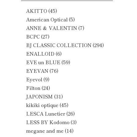
AKITTO
(45)
American Optical
(5)
ANNE ＆ VALENTIN
(7)
BCPC
(27)
BJ CLASSIC COLLECTION
(294)
ENALLOID
(6)
EVE un BLUE
(59)
EYEVAN
(76)
Eyevol
(9)
Filton
(24)
JAPONISM
(31)
kikiki optique
(45)
LESCA Lunetier
(26)
LESS BY Kodomo
(3)
megane and me
(14)